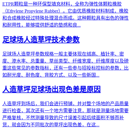
ETPR颗粒是一种环保型填充材料，全称为弹性体颗粒橡胶
（Ethylene Propylene Rubber）。它由优质橡胶材料制成，橡胶
和合成橡胶经过特殊处理混合而成。这种颗粒具有出色的弹性
和耐用性，能够提供舒适的垫感和良...
足球场人造草坪技术参数
足球场人造草坪参数规格一般主要体现在绒高、植针率、密
度、渗水率、总重量、草丝类型、纤维宽度、纤维厚度以及磅
重这些常见的参数指标，还有一些参与招投标控标的参数，比
如耐光度、耐色度、背胶方式、以及一些新国...
人造草坪足球场出现色差是原因
人造草坪到场后，我们会进行预铺，并对整个场地的产品质量
进行检查，其次还有一个地方需要注意，那就是测量场地需要
严格复核，不然测量导致的尺寸误差引起后续面积不够而补
货，就会因为不同批次的草坪出现色差，在这...