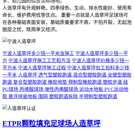
学、幼儿园的综合活动场地。
人造草坪有外观鲜艳、四季绿色、生动、排水性能好、使用寿
命长、维护费用低等优点。 重要一点就是人造草坪足球场可
在各种基础表面安装，基础质量要求不高，不怕开裂，无起泡
脱层之忧，既简单又经济。
宁波人造草坪多少钱一平米含施工
宁波人造草坪多少钱一平
方
宁波人造草坪施工工艺和方法
宁波人造草坪价格多少钱一
平方米
宁波人造草坪施工过程
宁波人造草坪包工包料多少钱
一平米
人造草坪
透气型塑胶跑道
混合型塑胶跑道
全塑型塑胶
跑道
复合型塑胶跑道
橡胶地垫
预制型橡胶跑道
塑胶步道
硅
PU球场
丙烯酸球场
弹性丙烯酸球场
运动木地板
PVC运动地
胶
悬浮拼装地板
围网
塑胶跑道拆除
半预制型塑胶跑道
ETPR颗粒填充足球场人造草坪