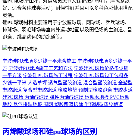
硅PU球场
弹性好，对运动员关节又保护缓冲作用，摩擦系数
好，适合各种球类活动；耐候性好并且可以多种色彩使用搭配
灵活。
硅PU球场材料
主要适用于宁波篮球场、网球场、乒乓球场、
排球场、羽毛球场等室内外运动地面以及田径场的主跑道、副
跑道、跳高跳远的助跑道等。
宁波硅PU球场多少钱一平米含施工
宁波硅PU球场多少钱一平
方
宁波硅PU球场施工工艺和方法
宁波硅PU球场价格多少钱
一平方米
宁波硅PU球场施工过程
宁波硅PU球场包工包料多
少钱一平米
人造草坪
透气型塑胶跑道
混合型塑胶跑道
全塑型
塑胶跑道
复合型塑胶跑道
橡胶地垫
预制型橡胶跑道
塑胶步道
硅PU球场
丙烯酸球场
弹性丙烯酸球场
运动木地板
PVC运动
地胶
悬浮拼装地板
围网
塑胶跑道拆除
半预制型塑胶跑道
丙烯酸球场和硅pu球场的区别