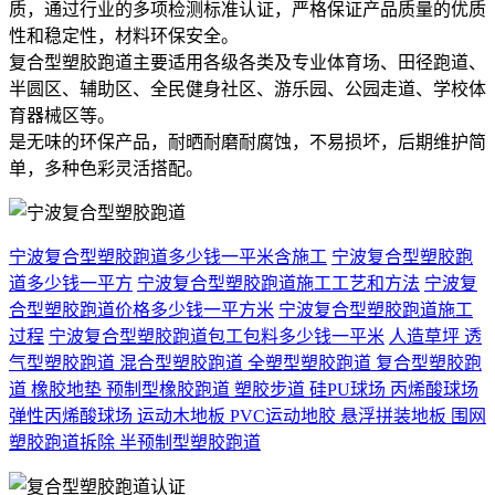
质，通过行业的多项检测标准认证，严格保证产品质量的优质
性和稳定性，材料环保安全。
复合型塑胶跑道主要适用各级各类及专业体育场、田径跑道、
半圆区、辅助区、全民健身社区、游乐园、公园走道、学校体
育器械区等。
是无味的环保产品，耐晒耐磨耐腐蚀，不易损坏，后期维护简
单，多种色彩灵活搭配。
宁波复合型塑胶跑道多少钱一平米含施工
宁波复合型塑胶跑
道多少钱一平方
宁波复合型塑胶跑道施工工艺和方法
宁波复
合型塑胶跑道价格多少钱一平方米
宁波复合型塑胶跑道施工
过程
宁波复合型塑胶跑道包工包料多少钱一平米
人造草坪
透
气型塑胶跑道
混合型塑胶跑道
全塑型塑胶跑道
复合型塑胶跑
道
橡胶地垫
预制型橡胶跑道
塑胶步道
硅PU球场
丙烯酸球场
弹性丙烯酸球场
运动木地板
PVC运动地胶
悬浮拼装地板
围网
塑胶跑道拆除
半预制型塑胶跑道